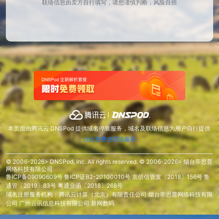
联络信息由卖方自行填写，请您谨慎判断，风险自担
本页面由腾讯云 DNSPod 提供域名停靠服务，域名及联络信息为用户自行提供
点此免费使用该服务
© 2006-2026> DNSPod, Inc. All rights reserved. © 2006-2026> 烟台帝思普
网络科技有限公司
鲁ICP备09090609号
鲁ICP证B2-20100010号
京信信管发〔2018〕156号
鲁
通管〔2019〕83号
粤通业函〔2018〕268号
域名注册服务机构：腾讯云计算（北京）有限责任公司 烟台帝思普网络科技有限
公司 广州云讯信息科技有限公司 新网数码